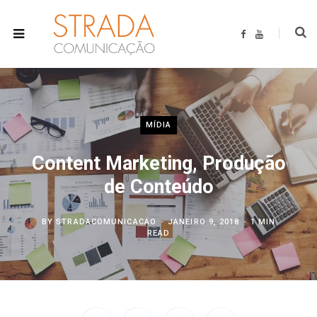
F
Y
a
o
c
u
e
T
b
u
o
b
o
e
k
MÍDIA
Content Marketing, Produção
de Conteúdo
BY
STRADACOMUNICACAO
JANEIRO 9, 2018
1 MIN
READ